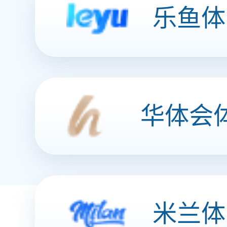
将乐鱼官方网站核
页面加载
0.21s
平均加载时间