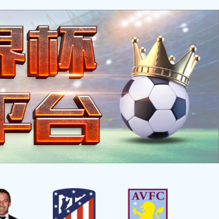
注册入口
神与数字技术的热爱，早期平台聚焦于赛事数据与直播
与智能提醒功能，赢得众多球迷的信任。
平台陆续上线直播回放、数据分析、比分预测等功能，
作，带来更快更稳的观赛体验。