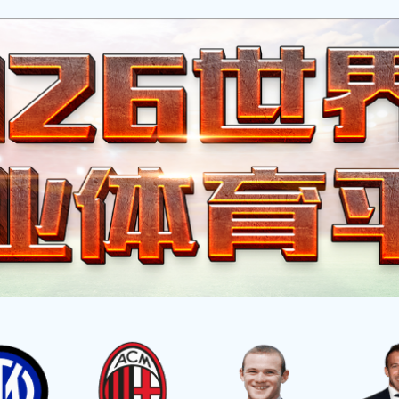
App下载
公司介绍
体育热讯
01. 初创定位
务平台，致
步到高清直
乐鱼官方网站起源于对体育精
建智能化、
服务，并率先实现多赛程同步
用户体验的专
02. 服务升级
随着乐鱼官方网站需求增长，
同时支持APP与网页双端操