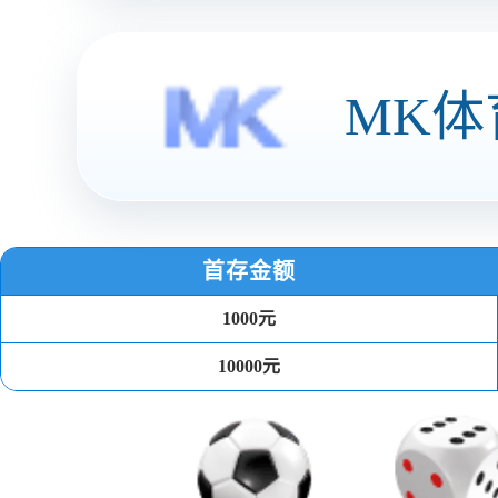
字段加
乐鱼官方网站
乐鱼官方网站-乐鱼online(中国)
✅eson推荐✅「2026好运滚滚」🔰
s
【官方授权】🔰 成立于2003年5月，
注册资金8.5亿，是一家生产各类文化
娱乐产品的厂家，是一家集科研、生
产、销售为一体的文化娱乐产品企
业。乐鱼官方网站-乐鱼online(中国)
只有注重产品质量，才可以走得更
远，才可以赢得未来。我们公司用优
良的产品为广大客户提供文化娱乐服