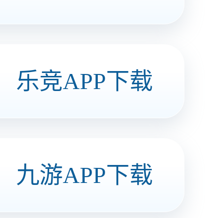
系
安全网。
护
异常流量识
定性保障
计