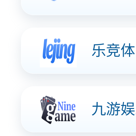
结合乐
多因子
别