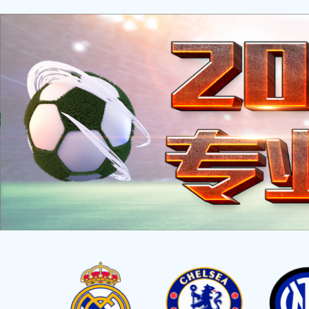
关于乐鱼官方网站
乐鱼官方网站是一家融合科技创新与全球视野的体育赛事服
力于为用户提供高效、可信赖的互动观赛体验。 从数据同
播、从终端兼容到多语言支持，我们不断突破技术边界，构
低延迟、高稳定的服务体系。 每一次点击，都体现我们对
注与专业。