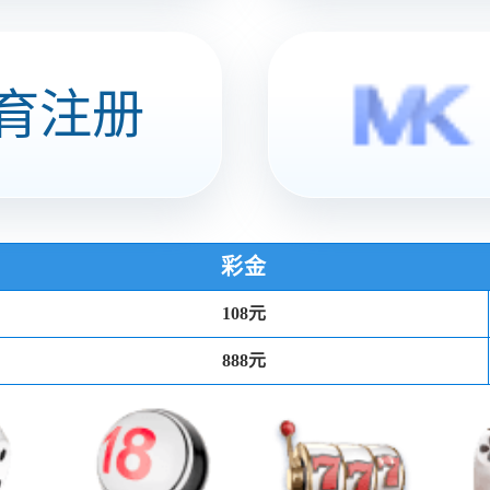
密、权限分级、
关键操作日志
存储隔离
踪、风险溯
联系我们
快速导航
App下载
关于我们
upport@home-bleaching.com
隐私政策
用户协议
网站地图