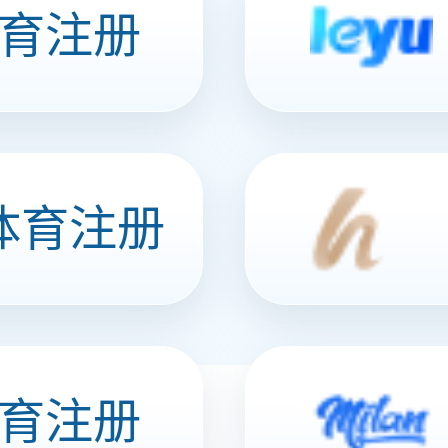
智能洞察面板 · 模块化分析
心运营数据细分为多个维度，以模块方式清晰呈现平台运行概况
日活跃用户
API调用
56K
1.6M
7日均值
本周统计